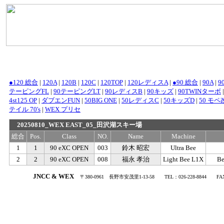
●120 総合
|
120A
|
120B
|
120C
|
120TOP
|
120レディスA
|
●90 総合
|
90A
|
9
テーピングFL
|
90テーピングLT
|
90レディスB
|
90キッズ
|
90TWINターボ
4st125 OP
|
ダブエンFUN
|
50BIG ONE
|
50レディスC
|
50キッズD
|
50 モペ改
テイル 70's
|
WEX プリセ
20250810_WEX EAST_05_田沢湖スキー場
総合
Pos.
Class
NO.
Name
Machine
1
1
90 eXC OPEN
003
鈴木 昭宏
Ultra Bee
2
2
90 eXC OPEN
008
福永 孝治
Light Bee L1X
Be
.
JNCC & WEX
〒380-0961
・
長野市安茂里1-13-58
・・
TEL：026-228-8844
・・
FA