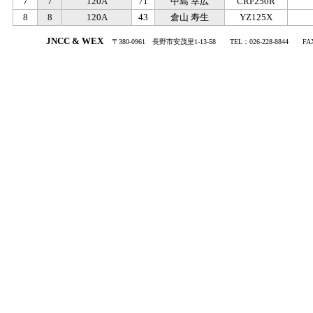
7
7
120A
71
中島 幸広
CRF250R
8
8
120A
43
倉山 寿生
YZ125X
.
JNCC & WEX
〒380-0961
・
長野市安茂里1-13-58
・・
TEL：026-228-8844
・・
FA