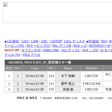
●120 総合
|
120A
|
120B
|
120C
|
120TOP
|
120レディスA
|
●90 総合
|
90A
|
9
テーピングFL
|
90テーピングLT
|
90レディスB
|
90キッズ
|
90TWINターボ
4st125 OP
|
ダブエンFUN
|
50BIG ONE
|
50レディスC
|
50キッズD
|
50 モペ改
テイル 70's
|
WEX プリセ
20250810_WEX EAST_05_田沢湖スキー場
総合
Pos.
Class
NO.
Name
Machine
ねこ
1
1
50 4st125 OP
524
木下 裕嗣
CRF125F
2
2
50 4st125 OP
513
愛甲 寛之
TTR125LWE
3
3
50 4st125 OP
535
君塚 徹
CRF125F
市原
.
JNCC & WEX
〒380-0961
・
長野市安茂里1-13-58
・・
TEL：026-228-8844
・・
FA