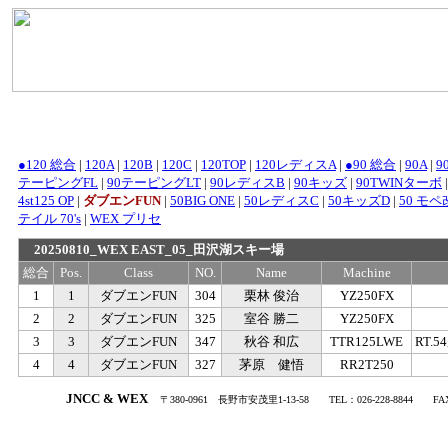
●120 総合
|
120A
|
120B
|
120C
|
120TOP
|
120レディスA
|
●90 総合
|
90A
|
9
テーピングFL
|
90テーピングLT
|
90レディスB
|
90キッズ
|
90TWINターボ
4st125 OP
|
ダブエンFUN
|
50BIG ONE
|
50レディスC
|
50キッズD
|
50 モペ改
テイル 70's
|
WEX プリセ
20250810_WEX EAST_05_田沢湖スキー場
総合
Pos.
Class
NO.
Name
Machine
1
1
ダブエンFUN
304
栗林 俊治
YZ250FX
2
2
ダブエンFUN
325
室谷 勝二
YZ250FX
3
3
ダブエンFUN
347
秋谷 和広
TTR125LWE
RT.
4
4
ダブエンFUN
327
茅原 健悟
RR2T250
.
JNCC & WEX
〒380-0961
・
長野市安茂里1-13-58
・・
TEL：026-228-8844
・・
FA