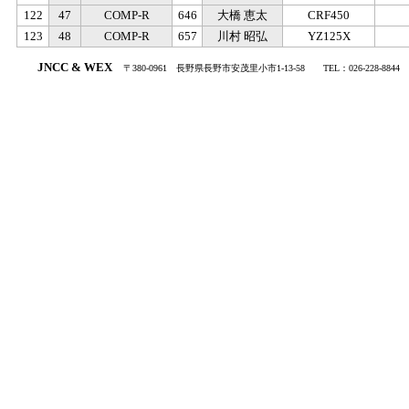
122
47
COMP-R
646
大橋 恵太
CRF450
123
48
COMP-R
657
川村 昭弘
YZ125X
.
JNCC & WEX
〒380-0961
・
長野県長野市安茂里小市1-13-58
・・
TEL：026-228-8844
・