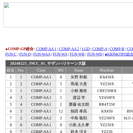
●COMP-GP総合
|
COMP-AA 1
|
COMP-AA 2
|
LGD
|
COMP-A
|
COMP-B
|
CO
FUN-C
|
FUN-D
|
FUN-WAA
|
FUN-WA
|
FUN-WB
|
FUN-WD
|
●KIDS&TRY総
20240225_JNCC_01_サザンハリケーン大阪
総合
Pos.
Class
NO.
Name
Machine
1
1
COMP-AA 1
8
矢野 和都
KX450X
2
2
COMP-AA 1
5
馬場 大貴
YZ250X
3
1
COMP-AA 2
1
小林 雅裕
CRF250RX
4
3
COMP-AA 1
1
渡辺 学
YZ450FX
5
4
COMP-AA 1
2
齋藤 祐太朗
RR4T350
6
5
COMP-AA 1
12
熱田 孝高
KX450
BI
7
2
COMP-AA 2
2
中島 敬則
YZ250FX
bLU
8
6
COMP-AA 1
9
小島 太久摩
YZ250X
9
7
COMP-AA 1
4
鈴木 涼太
YZ250