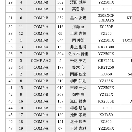
29
4
COMP-B
302
澤田 誠翔
YZ250FX
30
5
COMP-B
301
高畠 渉
TE300
350EXCF
31
6
COMP-B
352
黒木 友規
K
SIXDAYS
32
11
COMP-A
116
河瀬 亘
EC250F
33
12
COMP-A
09
土屋 吉輝
YZ250
34
1
COMP-R
644
岡 伸郎
YZ250FX
TOY
35
13
COMP-A
153
井上 彬博
RR2T300
36
7
COMP-B
304
佐々木 晋也
YZ250FX
37
5
COMP-AA 2
5
松尾 英之
CRF250L
38
14
COMP-A
177
鈴木 心
RR2T250
39
2
COMP-R
509
岡部 稔之
KX450
S
40
8
COMP-B
319
柳田 知則
YZ125X
41
15
COMP-A
010
吉崎 一弘
YZ250FX
42
9
COMP-B
368
畑中 豊
YZ125X
43
16
COMP-A
137
嵐口 哲也
KX250SE
44
10
COMP-B
360
樽谷 朋佳
EC300
45
17
COMP-A
139
池田 孝宏
XXF450
46
18
COMP-A
151
尾張 展央
EC300
47
19
COMP-A
07
下濱 吉継
YZ250FX