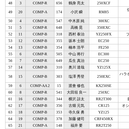
48
3
COMP-R
656
鶴身 亮太
250XCF
49
20
COMP-A
174
小沢 瞬
RM85
50
4
COMP-R
547
中木原 純
300XC
51
5
COMP-R
648
高橋 晃
350EXC
52
11
COMP-B
318
西村 泰治
YZ250FX
53
12
COMP-B
355
坂本 士朗
EC250
54
13
COMP-B
354
楠本 浩平
FE250
55
6
COMP-R
505
中山 将行
EC300
56
7
COMP-R
649
瓜生 真治
EC250
57
14
COMP-B
310
奥川 達哉
YZ125X
ハラ
58
15
COMP-B
303
塩澤 秀登
250EXC
59
6
COMP-AA 2
15
渡會 修也
KX250SE
60
8
COMP-R
541
大田垣 良一
250XC
61
16
COMP-B
344
横沢 諒太
RR2T300
釜
62
17
COMP-B
356
古畑 元気
CR125
オ
63
18
COMP-B
353
寺久保 勇
YZ125
64
19
COMP-B
378
加藤 健司
CRF450RX
65
21
COMP-A
148
福井 要
RR2T250