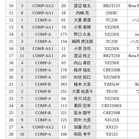
10
3
COMP-AA 2
20
渡辺 敬太
RR2T125
Beta
11
8
COMP-AA 1
18
内嶋 亮
250XC
12
1
COMP-A
01
大重 勇透
TC250
ハ
13
9
COMP-AA 1
19
小菅 泰輝
YZ250X
14
2
COMP-A
175
野口 久友
YZ250X
t
15
3
COMP-A
154
嶋岡 虎汰朗
TC250
ハス
16
10
COMP-AA 1
11
小菅 浩司
YZ250X
T
17
11
COMP-AA 1
20
渡辺 裕之
RR2T250
Beta
18
4
COMP-A
03
内山 泰臣
YZ250X
19
5
COMP-A
176
根岸 瑞生
CRF250R
20
6
COMP-A
165
向坊 拓巳
YZ250FX
21
1
COMP-B
363
橋本 大喜
YZ85LW
B
22
2
COMP-B
351
大重 祐貴斗
TE150
23
7
COMP-A
04
井川 武志
YZ250X
24
8
COMP-A
113
重田 宏幸
CRF250RX
25
3
COMP-B
321
富永 陽平
CRF250R
26
9
COMP-A
125
田中 大貴
YZ125X
27
4
COMP-AA 2
13
加藤 浩介
XX125
28
10
COMP-A
160
和田 考平
YZ125