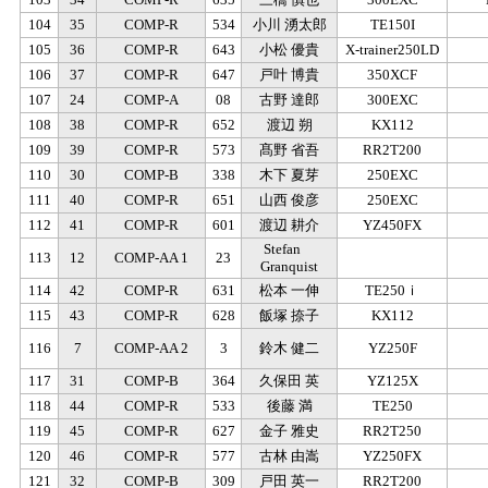
104
35
COMP-R
534
小川 湧太郎
TE150I
105
36
COMP-R
643
小松 優貴
X-trainer250LD
106
37
COMP-R
647
戸叶 博貴
350XCF
107
24
COMP-A
08
古野 達郎
300EXC
108
38
COMP-R
652
渡辺 朔
KX112
109
39
COMP-R
573
髙野 省吾
RR2T200
110
30
COMP-B
338
木下 夏芽
250EXC
111
40
COMP-R
651
山西 俊彦
250EXC
112
41
COMP-R
601
渡辺 耕介
YZ450FX
Stefan
113
12
COMP-AA 1
23
Granquist
114
42
COMP-R
631
松本 一伸
TE250ｉ
115
43
COMP-R
628
飯塚 捺子
KX112
116
7
COMP-AA 2
3
鈴木 健二
YZ250F
117
31
COMP-B
364
久保田 英
YZ125X
118
44
COMP-R
533
後藤 満
TE250
119
45
COMP-R
627
金子 雅史
RR2T250
120
46
COMP-R
577
古林 由嵩
YZ250FX
121
32
COMP-B
309
戸田 英一
RR2T200