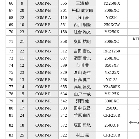
66
9
COMP-R
555
三浦 純
YZ250FX
67
20
COMP-B
361
松田 健太郎
300EXC
68
22
COMP-A
110
小山 豪
YZ250
69
10
COMP-R
551
西川 綱隆
250XCW
70
23
COMP-A
158
辻合 雅文
YZ250X
K
71
21
COMP-B
358
奥田 祐紀
300EXC
72
22
COMP-B
312
吉田 晋也
RR2T250
73
11
COMP-R
637
宿野 貴志
250EXC
74
12
COMP-R
539
市川 豊
350SXF
75
23
COMP-B
329
倉山 寿生
YZ125X
76
13
COMP-R
558
日高 健二
YZ125
77
14
COMP-R
655
高垣 昌史
YZ450FX
78
15
COMP-R
634
山戸 一成
YZ125X
79
16
COMP-R
542
澤田 健
300EXC
80
17
COMP-R
503
田中 政己
250XC
81
24
COMP-B
342
竹原 由泰
CRF250R
チーム
82
18
COMP-R
572
塚田 雅弘
250XCF
83
25
COMP-B
322
村上 晃
CRF250R