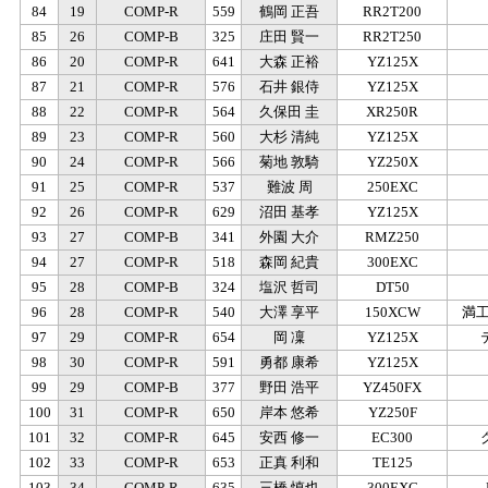
84
19
COMP-R
559
鶴岡 正吾
RR2T200
85
26
COMP-B
325
庄田 賢一
RR2T250
86
20
COMP-R
641
大森 正裕
YZ125X
87
21
COMP-R
576
石井 銀侍
YZ125X
88
22
COMP-R
564
久保田 圭
XR250R
89
23
COMP-R
560
大杉 清純
YZ125X
90
24
COMP-R
566
菊地 敦騎
YZ250X
91
25
COMP-R
537
難波 周
250EXC
92
26
COMP-R
629
沼田 基孝
YZ125X
93
27
COMP-B
341
外園 大介
RMZ250
94
27
COMP-R
518
森岡 紀貴
300EXC
95
28
COMP-B
324
塩沢 哲司
DT50
96
28
COMP-R
540
大澤 享平
150XCW
満工房
97
29
COMP-R
654
岡 凜
YZ125X
98
30
COMP-R
591
勇都 康希
YZ125X
99
29
COMP-B
377
野田 浩平
YZ450FX
100
31
COMP-R
650
岸本 悠希
YZ250F
101
32
COMP-R
645
安西 修一
EC300
102
33
COMP-R
653
正真 利和
TE125
103
34
COMP-R
635
三橋 慎也
300EXC