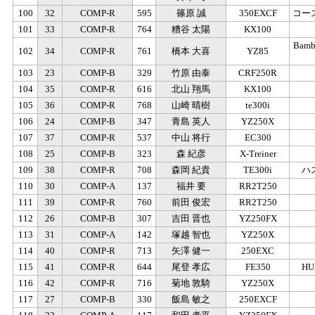
100
32
COMP-R
595
篠原 誠
350EXCF
コー
101
33
COMP-R
764
糟谷 太陽
KX100
Bamb
102
34
COMP-R
761
橋本 大喜
YZ85
103
23
COMP-B
329
竹原 由泰
CRF250R
104
35
COMP-R
616
北山 翔馬
KX100
105
36
COMP-R
768
山崎 晴樹
te300i
106
24
COMP-B
347
青島 英人
YZ250X
107
37
COMP-R
537
中山 将行
EC300
108
25
COMP-B
323
森 紀彦
X-Treiner
109
38
COMP-R
708
森岡 紀貴
TE300i
ハ
110
30
COMP-A
137
福井 要
RR2T250
111
39
COMP-R
760
前田 俊宏
RR2T250
112
26
COMP-B
307
吉田 晋也
YZ250FX
113
31
COMP-A
142
塚越 智也
YZ250X
114
40
COMP-R
713
矢澤 健一
250EXC
115
41
COMP-R
644
尾登 孝広
FE350
HU
116
42
COMP-R
716
菊地 敦騎
YZ250X
117
27
COMP-B
330
飯島 敏之
250EXCF