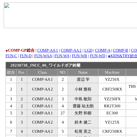
●COMP-GP総合
|
COMP-AA 1
|
COMP-AA 2
|
LGD
|
COMP-A
|
COMP-B
|
CO
FUN-C
|
FUN-D
|
FUN-WAA
|
FUN-WA
|
FUN-WB
|
FUN-WD
|
●KIDS&TRY総
20230730_JNCC_06_ワイルドボア鈴蘭
総合
Pos.
Class
NO.
Name
Machine
1
1
COMP-AA 1
2
渡辺 学
YZ250X
THS
2
1
COMP-AA 2
2
小林 雅裕
CRF250RX
3
2
COMP-AA 2
3
中島 敬則
YZ250FX
4
2
COMP-AA 1
4
齋藤 祐太朗
RR2T300
5
3
COMP-AA 1
27
矢野 和都
EC300
6
3
COMP-AA 2
4
鈴木 健二
YZ125X
7
4
COMP-AA 2
5
松尾 英之
CRF250RX