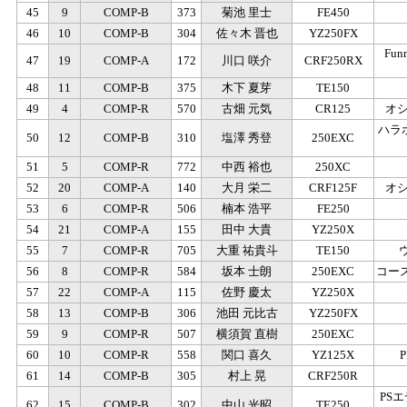
45
9
COMP-B
373
菊池 里士
FE450
46
10
COMP-B
304
佐々木 晋也
YZ250FX
Funn
47
19
COMP-A
172
川口 咲介
CRF250RX
48
11
COMP-B
375
木下 夏芽
TE150
49
4
COMP-R
570
古畑 元気
CR125
オ
ハラ
50
12
COMP-B
310
塩澤 秀登
250EXC
51
5
COMP-R
772
中西 裕也
250XC
52
20
COMP-A
140
大月 栄二
CRF125F
オ
53
6
COMP-R
506
楠本 浩平
FE250
54
21
COMP-A
155
田中 大貴
YZ250X
55
7
COMP-R
705
大重 祐貴斗
TE150
56
8
COMP-R
584
坂本 士朗
250EXC
コー
57
22
COMP-A
115
佐野 慶太
YZ250X
58
13
COMP-B
306
池田 元比古
YZ250FX
59
9
COMP-R
507
横須賀 直樹
250EXC
60
10
COMP-R
558
関口 喜久
YZ125X
61
14
COMP-B
305
村上 晃
CRF250R
PS
62
15
COMP-B
302
中山 光昭
TE250