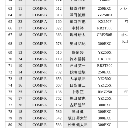
63
11
COMP-R
512
柳原 佳祐
250EXC
オシ
64
16
COMP-B
313
澤田 誠翔
YZ250FX
65
23
COMP-A
160
嵐口 哲也
KX250F
66
17
COMP-B
322
中村 裕
RR2T300
67
18
COMP-B
363
嶋田 研太
CRF250R
オ
K
68
12
COMP-R
578
奥田 祐紀
300EXC
69
13
COMP-R
510
依光 凌
YZ250X
70
24
COMP-A
119
鈴木 勝博
CRF250
71
19
COMP-B
315
戸田 英一
RR2T300
72
14
COMP-R
732
鶴海 信敬
250EXC
73
15
COMP-R
658
大塚 敏郎
YZ250X
74
16
COMP-R
667
日高 健二
YZ125X
75
25
COMP-A
136
中條 正
RMZ250
S
76
17
COMP-R
762
嶋田 敏也
YZ125X
77
26
COMP-A
152
古野 達郎
300EXC
78
18
COMP-R
586
澤田 健
300EXC
79
19
COMP-R
542
坂口 昇太郎
300EXC
80
20
COMP-R
583
松田 健太郎
300EXC