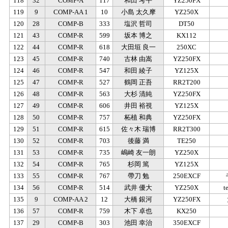
118
32
COMP-A
117
和田 考平
YZ250FX
119
9
COMP-AA 1
10
小島 太久摩
YZ250X
120
28
COMP-B
333
塩沢 哲司
DT50
121
43
COMP-R
599
坂本 博之
KX112
122
44
COMP-R
618
大田垣 良一
250XC
123
45
COMP-R
740
古林 由嵩
YZ250FX
124
46
COMP-R
547
和田 綾子
YZ125X
125
47
COMP-R
527
鶴岡 正吾
RR2T200
126
48
COMP-R
563
大杉 清純
YZ250FX
127
49
COMP-R
606
井田 裕視
YZ125X
128
50
COMP-R
757
柘植 和典
YZ250FX
129
51
COMP-R
615
佐々木 瑞博
RR2T300
130
52
COMP-R
703
後藤 満
TE250
131
53
COMP-R
735
嶋崎 友一朗
YZ250X
132
54
COMP-R
765
杉岡 篤
YZ125X
133
55
COMP-R
767
帶刀 勉
250EXCF
134
56
COMP-R
514
武井 優大
YZ250X
t
135
9
COMP-AA 2
12
大橋 銀河
YZ250FX
136
57
COMP-R
759
木下 卓也
KX250
137
29
COMP-B
303
池田 幸治
350EXCF