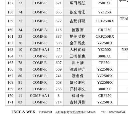
チーム
157
73
COMP-R
621
塚田 雅弘
250EXC
158
74
COMP-R
655
依光 貴宏
YZ125X
TEA
159
75
COMP-R
572
吉荒 輝明
CRF250RX
160
34
COMP-A
116
後藤 宙
CRF250
161
33
COMP-B
337
尾美 英樹
CRF250RX
162
76
COMP-R
585
金子 雅史
YZ250FX
163
10
COMP-AA 1
25
大村 尚成
YZ250X
YS
164
77
COMP-R
720
三橋 慎也
300EXC
165
78
COMP-R
607
川上 渉
TE250i
166
79
COMP-R
569
渡辺 耕介
YZ250FX
167
80
COMP-R
741
渡邊 保
YZ250FX
168
81
COMP-R
668
蟹沢 朋和
YZ250FX
169
82
COMP-R
766
戸村 泰久
300EXC
170
11
COMP-AA 1
8
成田 亮
CRF450
171
83
COMP-R
714
古村 秀樹
YZ250FX
.
JNCC & WEX
〒380-0961
・
長野県長野市安茂里小市1-13-58
・・
TEL：026-228-8844
・