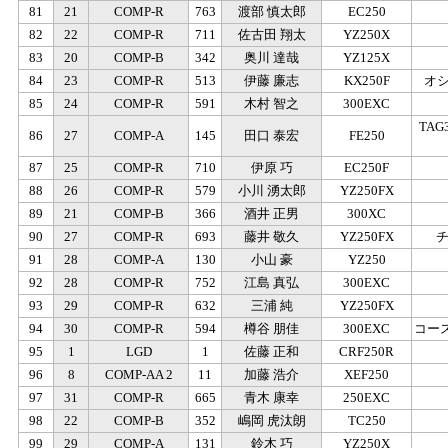
81
21
COMP-R
763
渡部 慎太郎
EC250
82
22
COMP-R
711
佐古田 翔太
YZ250X
83
20
COMP-B
342
奥川 達哉
YZ125X
84
23
COMP-R
513
伊藤 廉志
KX250F
オ
85
24
COMP-R
591
木村 智之
300EXC
TA
86
27
COMP-A
145
田口 泰宏
FE250
87
25
COMP-R
710
伊原 巧
EC250F
88
26
COMP-R
579
小川 湧太郎
YZ250FX
89
21
COMP-B
366
酒井 正男
300XC
90
27
COMP-R
693
藤井 敬久
YZ250FX
チ
91
28
COMP-A
130
小山 豪
YZ250
92
28
COMP-R
752
江島 真弘
300EXC
93
29
COMP-R
632
三浦 純
YZ250FX
94
30
COMP-R
594
樽谷 朋佳
300EXC
コー
95
1
LGD
1
佐藤 正和
CRF250R
96
8
COMP-AA 2
11
加藤 浩介
XEF250
97
31
COMP-R
665
青木 康幸
250EXC
98
22
COMP-B
352
嶋岡 虎汰朗
TC250
99
29
COMP-A
131
鈴木 巧
YZ250X