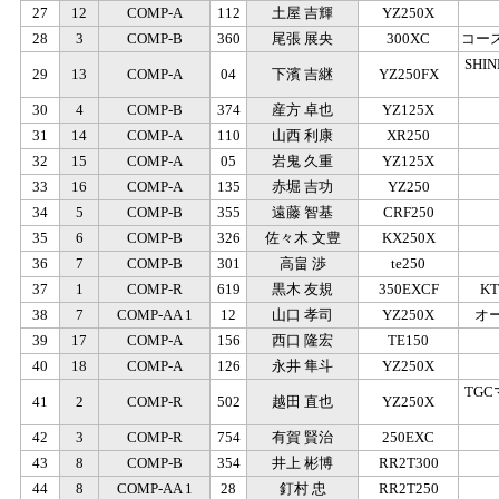
27
12
COMP-A
112
土屋 吉輝
YZ250X
28
3
COMP-B
360
尾張 展央
300XC
コー
SHI
29
13
COMP-A
04
下濱 吉継
YZ250FX
30
4
COMP-B
374
産方 卓也
YZ125X
31
14
COMP-A
110
山西 利康
XR250
32
15
COMP-A
05
岩鬼 久重
YZ125X
33
16
COMP-A
135
赤堀 吉功
YZ250
34
5
COMP-B
355
遠藤 智基
CRF250
35
6
COMP-B
326
佐々木 文豊
KX250X
36
7
COMP-B
301
高畠 渉
te250
37
1
COMP-R
619
黒木 友規
350EXCF
K
38
7
COMP-AA 1
12
山口 孝司
YZ250X
オ
39
17
COMP-A
156
西口 隆宏
TE150
40
18
COMP-A
126
永井 隼斗
YZ250X
TG
41
2
COMP-R
502
越田 直也
YZ250X
42
3
COMP-R
754
有賀 賢治
250EXC
43
8
COMP-B
354
井上 彬博
RR2T300
44
8
COMP-AA 1
28
釘村 忠
RR2T250