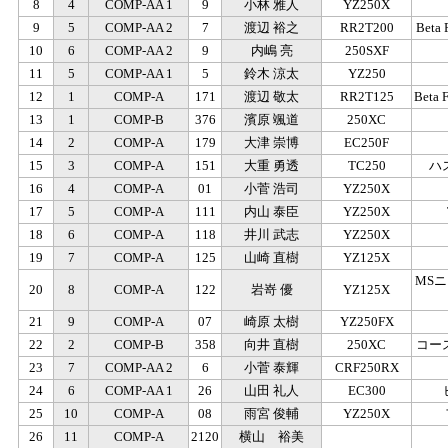
8
4
COMP-AA 1
9
小林 雅人
YZ250X
9
5
COMP-AA 2
7
渡辺 裕之
RR2T200
Beta
10
6
COMP-AA 2
9
内嶋 亮
250SXF
11
5
COMP-AA 1
5
鈴木 涼太
YZ250
12
1
COMP-A
171
渡辺 敬太
RR2T125
Beta
13
1
COMP-B
376
濱原 颯道
250XC
14
2
COMP-A
179
大津 崇博
EC250F
15
3
COMP-A
151
大重 勇透
TC250
ハ
16
4
COMP-A
01
小菅 浩司
YZ250X
17
5
COMP-A
111
内山 泰臣
YZ250X
18
6
COMP-A
118
井川 武志
YZ250X
19
7
COMP-A
125
山崎 直樹
YZ125X
MS
20
8
COMP-A
122
岩嵜 優
YZ125X
21
9
COMP-A
07
崎原 太樹
YZ250FX
22
2
COMP-B
358
向井 直樹
250XC
コー
23
7
COMP-AA 2
6
小菅 泰輝
CRF250RX
24
6
COMP-AA 1
26
山田 礼人
EC300
25
10
COMP-A
08
雨宮 俊輔
YZ250X
26
11
COMP-A
2120
横山 裕美