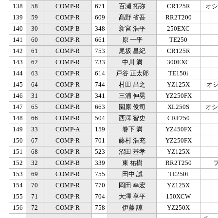
138
58
COMP-R
671
百瀬 拓弥
CR125R
オシ
139
59
COMP-R
609
髙野 省吾
RR2T200
140
30
COMP-B
348
新宮 浩平
250EXC
141
60
COMP-R
661
原 一平
TE250
142
61
COMP-R
753
尾坂 昌紀
CR125R
143
62
COMP-R
733
中川 満
300EXC
144
63
COMP-R
614
戸谷 正太郎
TE150i
145
64
COMP-R
744
村田 昌之
YZ125X
オ
146
31
COMP-B
341
三浦 伸晃
YZ250FX
147
65
COMP-R
663
園原 俊司
XL250S
オシ
148
66
COMP-R
504
西澤 智史
CRF250
149
33
COMP-A
159
巻下 満
YZ450FX
150
67
COMP-R
701
藤村 浩充
YZ250FX
151
68
COMP-R
523
沼田 基孝
YZ125X
152
32
COMP-B
339
東 祐樹
RR2T250
153
69
COMP-R
755
田中 誠
TE250i
154
70
COMP-R
770
岡田 幸宏
YZ125X
155
71
COMP-R
704
大澤 享平
150XCW
156
72
COMP-R
758
伊藤 諒
YZ250X