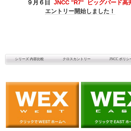
９月６日
/.
JNCC "R7"
/.
ビッグバード高
///////
エントリー開始しました！
・・/・//
・
・
・
・
シリーズ 内容比較
クロスカントリー
JNCC ポリ
・