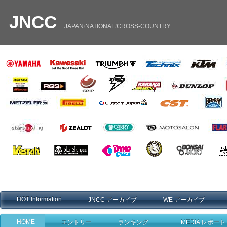
JNCC
JAPAN
/
NATIONAL
/
CROSS
-
COUNTRY
・
・
HOT Information
JNCC アーカイブ
WE アーカイブ
HOME
エントリー
ランキング
MEDIA レポート