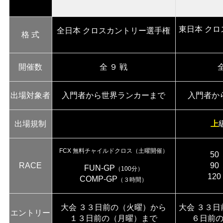
東日本 ク
全日本 クロスカントリー選手権
格 式
開催数
全 ９ 戦
出場対象者
入門者から世界ランカーまで
入門者か
出場規制
上
FCX 無料チャイルドクロス（土曜開催）
50
RACE
90
FUN-GP
（100分）
12
COMP-GP
（３時間）
大会 ３３日前の（火曜）から
大会 ３３
エントリー
１３日前の（月曜）まで
６日前