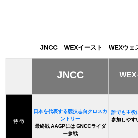
・
・
・
JNCC
WEXイースト WEXウ
JNCC
WE
日本を代表する競技志向クロスカ
誰でも主役
ントリー
参加しやす
特 徴
最終戦 AAGPには GNCCライダ
ー参戦