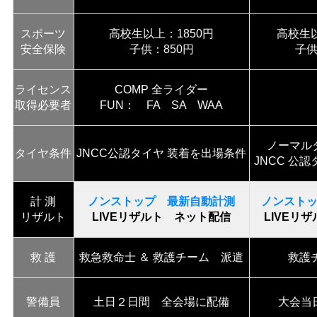
スポーツ
高校生以上：1850円
高校生以
安全保険
子供：850円
子供
ライセンス
COMP 全ライダー
取得必要者
FUN： FA SA WAA
ノーマル
タイヤ条件
JNCC公認タイヤ 装着を出場条件
JNCC 公
計 測
ノンストップ 最新自動計測
ノンスト
リザルト
LIVEリザルト ネット配信
LIVEリ
救 護
救急救命士 ＆ 救護チーム 派遣
救護
警備員
土日２日間 全会場に配備
大会当