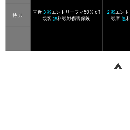
直近
３戦
エントリーフィ50％ off
２戦
エントリ
特 典
観客
無
料観戦傷害保険
観客
無
・